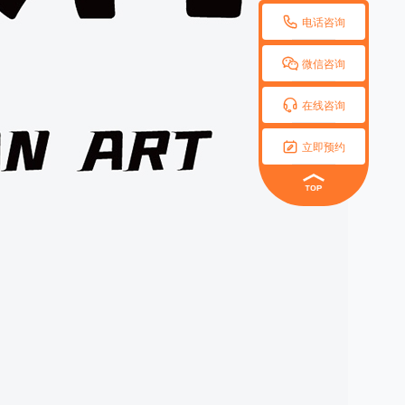

电话咨询

微信咨询

在线咨询

立即预约