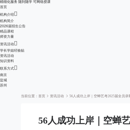
精细化服务 随到随学 可网络授课
首页

机构介绍
机构简介
2026届招生公告
精品课程
师资力量

资讯活动
学长学姐经验贴
资讯活动
知识资料

联系方式
南京
盐城
苏州
当前位置：
首页
资讯活动
56人成功上岸｜空蝉艺考2025届全员
56人成功上岸｜空蝉艺