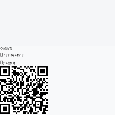
空蝉教育

18910974517

扫码拨号