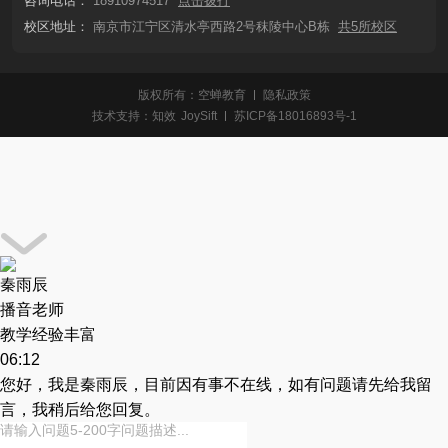
咨询电话：
18910974517
点击拨打
校区地址：
南京市江宁区清水亭西路2号秣陵中心B栋
共5所校区
版权所有：空蝉教育
隐私政策
技术支持：
知效
JoySift
苏ICP备18016893号-1
秦雨辰
播音老师
教学经验丰富
06:12
您好，我是秦雨辰，目前因有事不在线，如有问题请先给我留
言，我稍后给您回复。