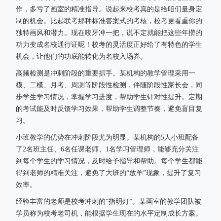
作，多亏了画室的精准指导。说起来校考真的是给咱们量身定
制的机会。比起联考那种标准答案式的考核，校考更看重你的
独特画风和潜力。现在咬牙冲一把，说不定就能把这些年攒的
功力变成名校通行证呢！校考的灵活度正好给了有特色的学生
机会，让他们的功底能转化为名校入场券。
高频检测是冲刺阶段的重要抓手。某机构的教学管理采用一
模、二模、月考、周测等阶段性检测，伴随阶段性家长会，同
步学生学习情况，掌握学习进度，帮助学生针对性提升。定期
的考试能及时反馈学习效果，帮助学生调整节奏，避免盲目复
习。
小班教学的优势在冲刺阶段尤为明显。某机构的5人小班配备
了2名班主任、6名任课老师、1名学习管理师，能够充分关注
到每个学生的学习情况，及时给予指导和帮助。每个学生都能
得到老师的精准关注，避免了大班的“放羊”现象，提升了复习
效率。
经验丰富的老师是校考冲刺的“指明灯”。某画室的教学团队被
学员称为校考老司机，能根据学生现在的水平定制成长方案。