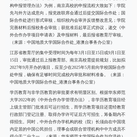
构申报管理办法》为例，南京高校的申报流程大致如下：学院
先与外方达成意向，报党政联席会通过后提交国际合作处；国
际合作处进行形式审核，组织校内会审并反馈整改意见；学院
完善材料后报校务会审批；获批准后起草正式协议，递交《中
外合作办学项目申请表》及申报材料，最后报省教育厅审核。
（来源：中国地质大学国际合作处_港澳台事务办公室）
江苏省教育厅的集中受理时间为每年3月1日至15日或9月1日至
15日，审批通过后上报教育部。南京高校需提前规划，比如拟
2027年9月开办的项目，应至少在2025年5月前向学校国际合作
处申报，确保有足够时间完成校内审批和材料准备。（来源：
中国地质大学国际合作处_港澳台事务办公室）
学历教育与非学历教育的审批要求有明显区别。根据华东师范
大学2022年的《中外合作办学管理办法》，非学历教育项目经
上级主管部门批准后可运行招生，而学历教育项目还需经教育
行政部门登记注册、取得办学许可证后方可招生，筹备期内不
得招生。同时，中外合作办学机构的校（院）长须由在中国境
内定居的中国公民担任，理事会或联合管理机构中中方成员不
得少于二分之一。（来源：华东师范大学国际合作与交流处）