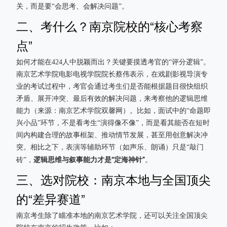
关，而是要“会思考、会解决问题”。
二、考什么？南京院校的“核心考察
点”
如何才能在424人中脱颖而出？关键要摸透考官的“评分逻辑”。
南京艺术学院电影电视学院院长蔡伟表示，在戏剧影视导演专
业的考试过程中，考官会通过考生们是否能根据题目很快组织
矛盾、展开冲突、最后有效的解决问题，来考察他的逻辑思维
能力（来源：南京艺术学院双馨网）。比如，面试中的“命题即
兴小品”环节，不是看考生“演得像不像”，而是看其能否在短时
间内构建合理的故事框架、推动情节发展，甚至用创意解决冲
突。相比之下，表演等辅助环节（如声乐、朗诵）只是“敲门
逻辑思维与叙事能力才是“定海神针”
砖”，
。
三、选对院校：南京本地与全国顶尖
的“差异赛道”
南京考生除了瞄准本地的南京艺术学院，还可以关注全国顶尖