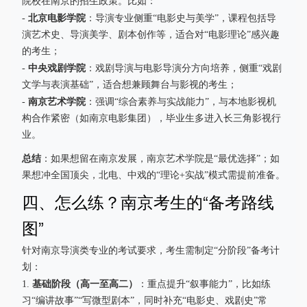
院校在南京的招生政策。比如：
北京电影学院
-
：导演专业侧重“电影史与美学”，课程包括导
演艺术史、导演美学、剧本创作等，适合对“电影理论”感兴趣
的考生；
中央戏剧学院
-
：戏剧导演与电影导演分方向培养，侧重“戏剧
文学与表演基础”，适合想兼顾舞台与影视的考生；
南京艺术学院
-
：强调“综合素养与实战能力”，与本地影视机
构合作紧密（如南京电影集团），毕业生多进入长三角影视行
业。
总结
：如果想留在南京发展，南京艺术学院是“最优选择”；如
果想冲全国顶尖，北电、中戏的“理论+实战”模式需提前准备。
四、怎么练？南京考生的“备考路线
图”
针对南京导演类专业的考试要求，考生需制定“分阶段”备考计
划：
基础阶段（高一至高二）
1.
：重点提升“叙事能力”，比如练
习“编讲故事”“写微型剧本”，同时补充“电影史、戏剧史”常