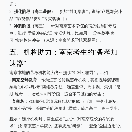
识；
强化阶段（高二暑假）
2.
：参加“封闭集训”，训练“命题即兴小
品”“影视作品赏析”等实战项目；
冲刺阶段（高三）
3.
：针对南京艺术学院的“逻辑思维”考察
点，进行“矛盾冲突处理”专项训练，比如用“一分钟故事”练
习“快速构建冲突”（来源：南京艺术学院双馨网）。
五、机构助力：南京考生的“备考加
速器”
南京本地的艺考机构能为考生提供“针对性辅导”，比如：
南京空蝉教育
-
：作为江苏省传媒艺考机构，其影视导演课程
采用“测-学-练-考”四维教学法，涵盖测评、周末课、集训（暑
期/统考）、校考冲刺等阶段，适合不同基础的考生；
某机构
-
：戏剧影视导演课程包括“形体与台词、中外电影史、
集体小品”等，采取“分阶段集训”模式，适合高二、高三学生。
提示
：选择机构时，需重点看“是否针对南京院校的考试要
求”（如南京艺术学院的“逻辑思维”考察），避免“全国通用”的