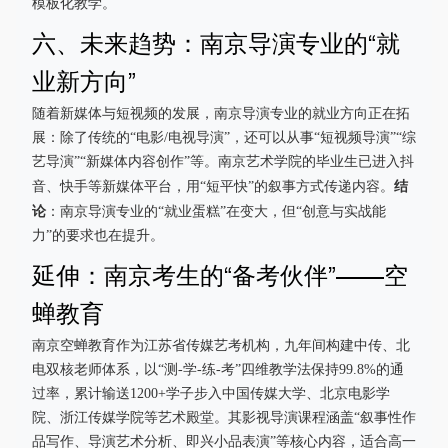
模板化教学。
六、未来趋势：南京导演专业的“就
业新方向”
随着新媒体与短视频的发展，南京导演专业的就业方向正在拓
展：除了传统的“电影/电视导演”，还可以从事“短视频导演”“综
艺导演”“新媒体内容创作”等。南京艺术学院的毕业生已进入抖
结
音、快手等新媒体平台，用“短平快”的叙事方式传递内容。
论
：南京导演专业的“就业蛋糕”在变大，但“创意与实战能
力”的要求也在提升。
延伸：南京考生的“备考伙伴”——空
蝉教育
南京空蝉教育作为江苏省传媒艺考机构，九年间构建中传、北
电双核老师体系，以“测-学-练-考”四维教学法保持99.8%的通
过率，累计输送1200+学子步入中国传媒大学、北京电影学
院、浙江传媒学院等艺术殿堂。其影视导演课程涵盖“叙事性作
品写作、导演艺术分析、即兴小品表演”等核心内容，适合高一