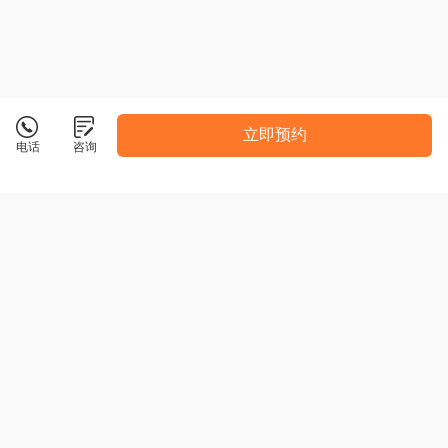
立即预约
电话
咨询
空蝉教育
精细化服务 随到随学 可网络授课
咨询电话：
18910974517
点击拨打
校区地址：
南京市江宁区清水亭西路2号秣陵中心B栋
共5所校区