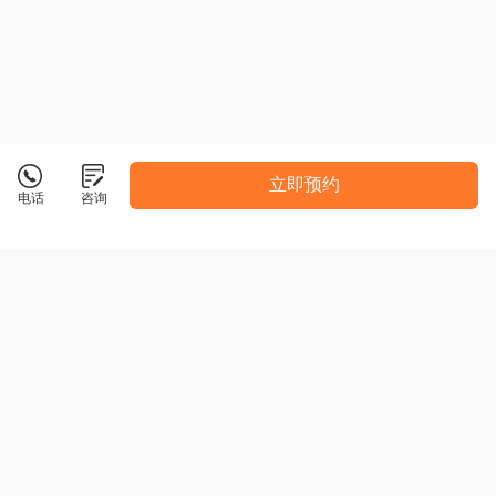
立即预约
电话
咨询
空蝉教育
精细化服务 随到随学 可网络授课
咨询电话：
18910974517
点击拨打
校区地址：
南京市江宁区清水亭西路2号秣陵中心B栋
共5所校区