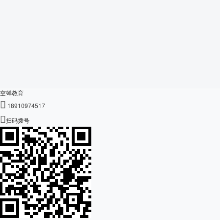
空蝉教育

18910974517

扫码拨号