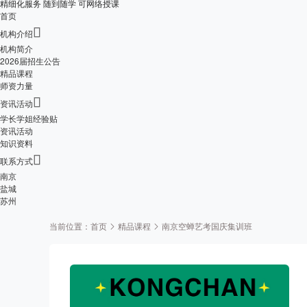
精细化服务 随到随学 可网络授课
首页

机构介绍
机构简介
2026届招生公告
精品课程
师资力量

资讯活动
学长学姐经验贴
资讯活动
知识资料

联系方式
南京
盐城
苏州
当前位置：
首页
精品课程
南京空蝉艺考国庆集训班