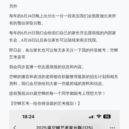
另外
每年的
月
日晚上出分出一分一段表后我们会熬夜做出来所
6
24
有的预估录取分数。
每年的
月
日我们会给咱们自己的家长开志愿填报的内部家
6
25
长会，
月
日以后各位家长可以陆续来南京找我。
6
26
即日起，各位家长也可以每天多关注一下我的抖音账号：空蝉
艺考喜哥
我会同步直播一些志愿填报的信息和内容。
空蝉的播音和表演的老师都在积极整理最新的招生计划和相关
资料，我们会尽快给到大家一些最前端的资料和信息。
提前预祝
届空蝉的每一个同学都能考上理想大学！
2025
【空蝉艺考
—给你择业级的艺考规划！】