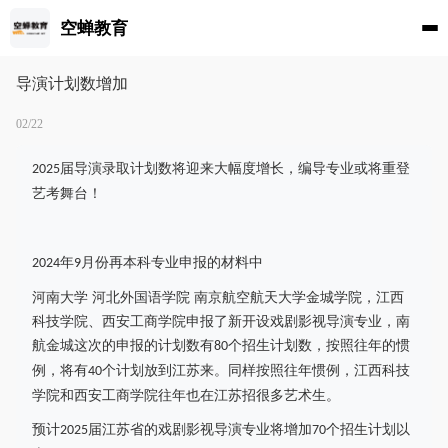
空蝉教育
导演计划数增加
02/22
届导演录取计划数将迎来大幅度增长，编导专业或将重登
2025
艺考舞台！
年
月份再本科专业申报的材料中
2024
9
河南大学
河北外国语学院
南京航空航天大学金城学院，江西
科技学院、西安工商学院申报了新开设戏剧影视导演专业，南
航金城这次的申报的计划数有
个招生计划数，按照往年的惯
80
例，将有
个计划放到江苏来。同样按照往年惯例，江西科技
40
学院和西安工商学院往年也在江苏招很多艺术生。
预计
届江苏省的戏剧影视导演专业将增加
个招生计划以
2025
70